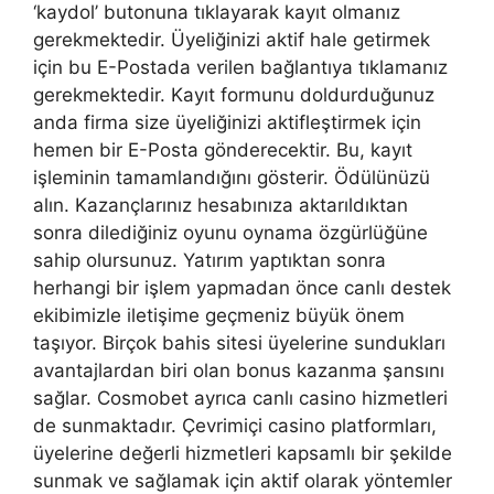
‘kaydol’ butonuna tıklayarak kayıt olmanız
gerekmektedir. Üyeliğinizi aktif hale getirmek
için bu E-Postada verilen bağlantıya tıklamanız
gerekmektedir. Kayıt formunu doldurduğunuz
anda firma size üyeliğinizi aktifleştirmek için
hemen bir E-Posta gönderecektir. Bu, kayıt
işleminin tamamlandığını gösterir. Ödülünüzü
alın. Kazançlarınız hesabınıza aktarıldıktan
sonra dilediğiniz oyunu oynama özgürlüğüne
sahip olursunuz. Yatırım yaptıktan sonra
herhangi bir işlem yapmadan önce canlı destek
ekibimizle iletişime geçmeniz büyük önem
taşıyor. Birçok bahis sitesi üyelerine sundukları
avantajlardan biri olan bonus kazanma şansını
sağlar. Cosmobet ayrıca canlı casino hizmetleri
de sunmaktadır. Çevrimiçi casino platformları,
üyelerine değerli hizmetleri kapsamlı bir şekilde
sunmak ve sağlamak için aktif olarak yöntemler