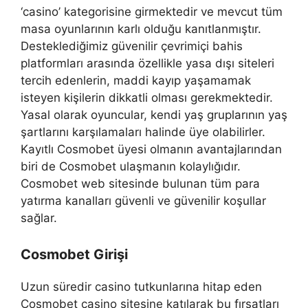
‘casino’ kategorisine girmektedir ve mevcut tüm
masa oyunlarının karlı olduğu kanıtlanmıştır.
Desteklediğimiz güvenilir çevrimiçi bahis
platformları arasında özellikle yasa dışı siteleri
tercih edenlerin, maddi kayıp yaşamamak
isteyen kişilerin dikkatli olması gerekmektedir.
Yasal olarak oyuncular, kendi yaş gruplarının yaş
şartlarını karşılamaları halinde üye olabilirler.
Kayıtlı Cosmobet üyesi olmanın avantajlarından
biri de Cosmobet ulaşmanın kolaylığıdır.
Cosmobet web sitesinde bulunan tüm para
yatırma kanalları güvenli ve güvenilir koşullar
sağlar.
Cosmobet Girişi
Uzun süredir casino tutkunlarına hitap eden
Cosmobet casino sitesine katılarak bu fırsatları