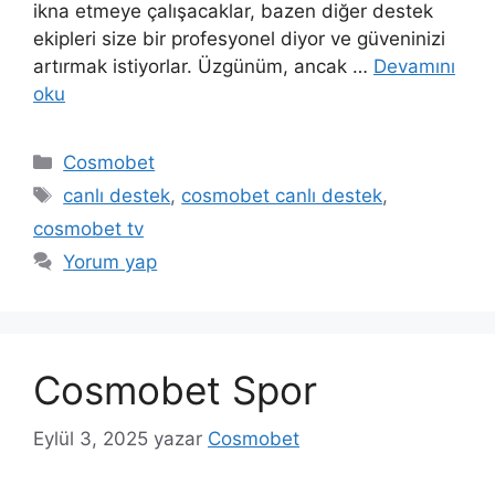
ikna etmeye çalışacaklar, bazen diğer destek
ekipleri size bir profesyonel diyor ve güveninizi
artırmak istiyorlar. Üzgünüm, ancak …
Devamını
oku
Kategoriler
Cosmobet
Etiketler
canlı destek
,
cosmobet canlı destek
,
cosmobet tv
Yorum yap
Cosmobet Spor
Eylül 3, 2025
yazar
Cosmobet