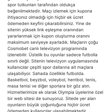
spor tutkunları tarafından oldukça
beğenilmektedir. Maçı izlemek için kupona
ihtiyacınız olmadığı için hiçbir ek ücret
ödemeden keyfini çıkarabilirsiniz. Yine de
sitenin yüksek link eşleşme oranından
yararlanmak için kupon oluşturma oranını
maksimum seviyeye ayarladık. Maçların çoğu
Cosmobet canlı televizyon programında
izlenebilir. Üstelik bu oyunlar sadece futbolla
sınırlı değil. Sitenin televizyon uygulamasında
kullanıcılar çeşitli spor dallarına ait maçlara
ulaşabiliyor. Sahada özellikle futbolda.
Basketbol, ​​beyzbol, voleybol, hentbol, ​​tenis,
masa tenisi ve diğer sporlara bir göz atın.
Hizmetlerimize ek olarak Olympia üyelerine özel
bir web sitesi de sunuyoruz. Sitede yer alan
oyunların büyük çoğunluğuna hiçbir ücret
ödemeden kullanıcılar ulaşabilmektedir.