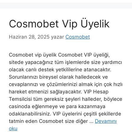
Cosmobet Vip Üyelik
Haziran 28, 2025
yazar
Cosmobet
Cosmobet vip üyelik Cosmobet VIP üyeliği,
sitede yapacağınız tüm işlemlerde size yardımcı
olacak canlı destek yetkililerine atanacaktır.
Sorunlarınızı bireysel olarak halledecek ve
cevaplarınızı ve çözümlerinizi almak için çok hızlı
hareket etmenizi sağlayacaktır. VIP Hesap
Temsilcisi tüm gereksiz şeyleri halleder, böylece
casinoda eğlenmeye ve para kazanmaya
odaklanabilirsiniz. VIP üyelerini çeşitli şekillerde
tatmin eden Cosmobet size diğer …
Devamını
oku