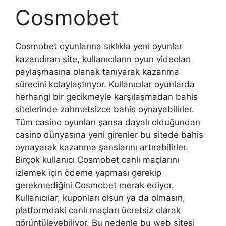
Cosmobet
Cosmobet oyunlarına sıklıkla yeni oyunlar
kazandıran site, kullanıcıların oyun videoları
paylaşmasına olanak tanıyarak kazanma
sürecini kolaylaştırıyor. Kullanıcılar oyunlarda
herhangi bir gecikmeyle karşılaşmadan bahis
sitelerinde zahmetsizce bahis oynayabilirler.
Tüm casino oyunları şansa dayalı olduğundan
casino dünyasına yeni girenler bu sitede bahis
oynayarak kazanma şanslarını artırabilirler.
Birçok kullanıcı Cosmobet canlı maçlarını
izlemek için ödeme yapması gerekip
gerekmediğini Cosmobet merak ediyor.
Kullanıcılar, kuponları olsun ya da olmasın,
platformdaki canlı maçları ücretsiz olarak
görüntüleyebiliyor. Bu nedenle bu web sitesi