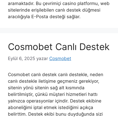
aramaktadır. Bu çevrimiçi casino platformu, web
sitelerinde erişilebilen canlı destek düğmesi
aracılığıyla E-Posta desteği sağlar.
Cosmobet Canlı Destek
Eylül 6, 2025
yazar
Cosmobet
Cosmobet canlı destek canlı destekle, neden
canlı destekle iletişime geçmeniz gerekiyor,
sitenin yönü sitenin sağ alt kısmında
belirtilmiştir, çünkü müşteri hizmetleri hattı
yalnızca operasyonlar içindir. Destek ekibine
aboneliğimi iptal etmek istediğimi açıkça
belirttim. Destek ekibi bunu duyduğunda sizi