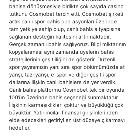
bahise dönüşmesiyle birlikte çok sayıda casino
tutkunu Cosmobet tercih etti. Cosmobet şirketi
artık canlı spor bahis operasyonları üzerinde
tam yetkiye sahip olup, canlı bahis altyapısına
sağlanan desteğin kalitesini artırmaktadır.
Gerçek zamanlı bahis sağlıyoruz. Bilgi miktarının
kopyalanması aynı zamanda üyelerin bahis
stratejilerinin çeşitliliğini de gösterir. Düzenli
spor yayınımızın yanı sıra spor bölümümüzde at
yarışı, tazı yarışı, e-spor ve diğer çeşitli spor
dallarına ilişkin canlı bahislere de yer verdik.
Canlı bahis platformu Cosmobet tek bir oyunda
100’ün üzerinde bahis seçeneği sunmaktadır.
İlişkinin karmaşıklıkları çoktur ve büyüklüğü çok
büyüktür. Yatırımcılar finansal girişimlerinden
elde edecekleri getiriyi en üst düzeye çıkarmayı
hedefler.