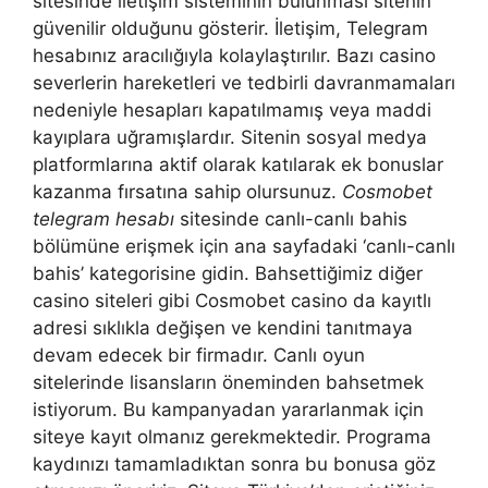
sitesinde iletişim sisteminin bulunması sitenin
güvenilir olduğunu gösterir. İletişim, Telegram
hesabınız aracılığıyla kolaylaştırılır. Bazı casino
severlerin hareketleri ve tedbirli davranmamaları
nedeniyle hesapları kapatılmamış veya maddi
kayıplara uğramışlardır. Sitenin sosyal medya
platformlarına aktif olarak katılarak ek bonuslar
kazanma fırsatına sahip olursunuz.
Cosmobet
telegram hesabı
sitesinde canlı-canlı bahis
bölümüne erişmek için ana sayfadaki ‘canlı-canlı
bahis’ kategorisine gidin. Bahsettiğimiz diğer
casino siteleri gibi Cosmobet casino da kayıtlı
adresi sıklıkla değişen ve kendini tanıtmaya
devam edecek bir firmadır. Canlı oyun
sitelerinde lisansların öneminden bahsetmek
istiyorum. Bu kampanyadan yararlanmak için
siteye kayıt olmanız gerekmektedir. Programa
kaydınızı tamamladıktan sonra bu bonusa göz