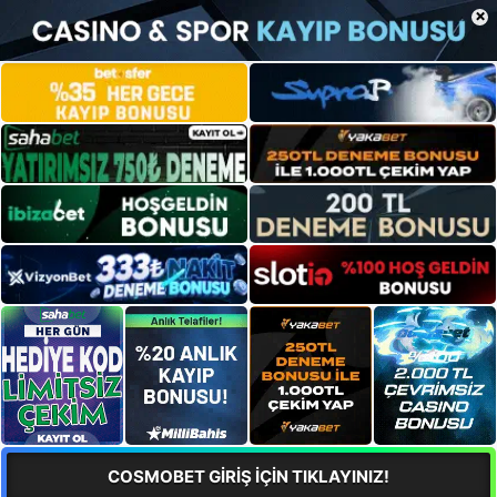
×
COSMOBET GİRİŞ İÇİN TIKLAYINIZ!