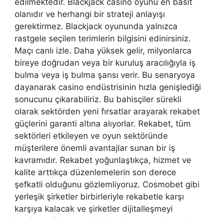
edilmektedir. Blackjack casino oyunu en basit
olanıdır ve herhangi bir strateji anlayışı
gerektirmez. Blackjack oyununda yalnızca
rastgele seçilen terimlerin bilgisini edinirsiniz.
Maçı canlı izle. Daha yüksek gelir, milyonlarca
bireye doğrudan veya bir kuruluş aracılığıyla iş
bulma veya iş bulma şansı verir. Bu senaryoya
dayanarak casino endüstrisinin hızla genişlediği
sonucunu çıkarabiliriz. Bu bahisçiler sürekli
olarak sektörden yeni fırsatlar arayarak rekabet
güçlerini garanti altına alıyorlar. Rekabet, tüm
sektörleri etkileyen ve oyun sektöründe
müşterilere önemli avantajlar sunan bir iş
kavramıdır. Rekabet yoğunlaştıkça, hizmet ve
kalite arttıkça düzenlemelerin son derece
şefkatli olduğunu gözlemliyoruz. Cosmobet gibi
yerleşik şirketler birbirleriyle rekabetle karşı
karşıya kalacak ve şirketler dijitalleşmeyi