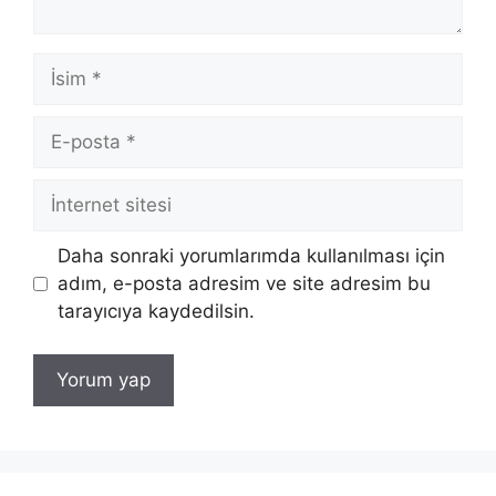
İsim
E-
posta
İnternet
sitesi
Daha sonraki yorumlarımda kullanılması için
adım, e-posta adresim ve site adresim bu
tarayıcıya kaydedilsin.