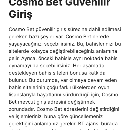
Cosmo Bet Güvenilir
Giriş
Cosmo Bet güvenilir giriş sürecine dahil edilmesi
gereken bazı şeyler var. Cosmo Bet nerede
yaşayacağınızı seçebilirsiniz. Bu, bahislerinizi bu
sitelerde kolayca değiştirebileceğiniz anlamına
gelir. Ayrıca, önceki bahisle aynı noktada bahis
oynamayı da seçebilirsiniz. Her aşamada
destekleyen bahis siteleri bonusa katkıda
bulunur. Bu durumda, var olmaya devam eden
bahis sitelerinin çoğu farklı ülkelerden oyun
lisanslarıyla hayatlarını sürdürdüğü için, Cosmo
Bet mevcut giriş adresini değiştirmek
zorundadır. Cosmo Bet adreslerini değiştirdiğini
ve işlemlerinizi buna göre güncellemeniz
gerektiğini anlamanız gerekir. BT ajansı burada