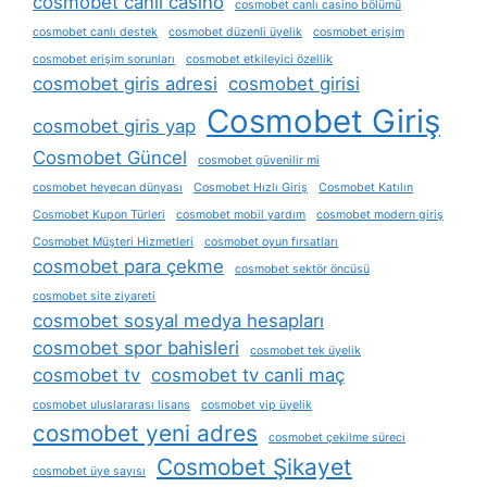
cosmobet canlı casino
cosmobet canlı casino bölümü
cosmobet canlı destek
cosmobet düzenli üyelik
cosmobet erişim
cosmobet erişim sorunları
cosmobet etkileyici özellik
cosmobet giris adresi
cosmobet girisi
Cosmobet Giriş
cosmobet giris yap
Cosmobet Güncel
cosmobet güvenilir mi
cosmobet heyecan dünyası
Cosmobet Hızlı Giriş
Cosmobet Katılın
Cosmobet Kupon Türleri
cosmobet mobil yardım
cosmobet modern giriş
Cosmobet Müşteri Hizmetleri
cosmobet oyun fırsatları
cosmobet para çekme
cosmobet sektör öncüsü
cosmobet site ziyareti
cosmobet sosyal medya hesapları
cosmobet spor bahisleri
cosmobet tek üyelik
cosmobet tv
cosmobet tv canli maç
cosmobet uluslararası lisans
cosmobet vip üyelik
cosmobet yeni adres
cosmobet çekilme süreci
Cosmobet Şikayet
cosmobet üye sayısı