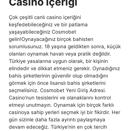
Casino İçeriği
Çok çeşitli canlı casino içeriğini
keşfedebileceğiniz ve bir patlama
yaşayabileceğiniz Cosmobet
gelin!Oynayacağınız birçok bahisten
sorumlusunuz. 18 yaşına geldikten sonra, küçük
olanları oynamak havalı veya pratik değildir.
Türkiye yasalarına uygun olarak, bir kişinin
elindedir ve dikkat etmeniz gerekir. Oynadığınız
bahis şirketlerinin güvenilir olup olmadığını
görmek için önce lisanslı bahis şirketlerini
seçmelisiniz. Cosmobet Yeni Giriş Adresi.
Casino’nun tesislerini ve olanaklarını kontrol
etmeyi unutmayın. Oynamak için birçok farklı
casinoya sahip yerleri seçmek iyi bir fikirdir. Her
gün sizinle daha fazla ayrıntı paylaşmaya
devam edeceğiz. Türkiye’nin en çok tercih