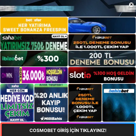
×
COSMOBET GİRİŞ İÇİN TIKLAYINIZ!