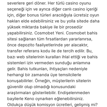
severlere geri döner. Her türlü casino oyunu
seçeneği için ve ayrıca diğer canlı casino içeriği
için, diğer bonus türleri aracılığıyla ücretsiz oyun
hakları elde edebilirsiniz ve bu yolla sitede daha
yüksek miktarda bakiye ile bir prosedür
yapabilirsiniz. Cosmobet Yeni. Cosmobet bahis
sitesi sağlanan tüm fırsatlardan yararlanırsa,
önce depozito faaliyetlerinde yer alacaktır,
transfer referans kodu ile de tercih edilir. Bu,
bazı web sitelerinin kuralları ihlal ettiği ve bahis
sistemleri izin vermeden sunduğu anlamına
gelir. Bahis tutkunları, ihtiyaçları nedeniyle
herhangi bir zamanda üye temsilcilerle
konuşabilirler. Örneğin, müşterilerin sitelerin
güvenilir olup olmadığı konusundaki
araştırmaları gösterilebilir. Endişelenmeden
bayilerle Keno oynarken eğlenebilirsiniz.
Oldukça düşük komisyon ücretleri, gelişmiş mi?