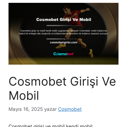
Cosmobet Girişi Ve
Mobil
Mayıs 16, 2025
yazar
Cosmobet
Cosmobet girişi ve mobil kendi mobil