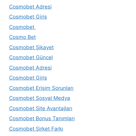
Cosmobet Adresi
Cosmobet Giriş
Cosmobet
Cosmo Bet
Cosmobet Şikayet
Cosmobet Güncel
Cosmobet Adresi
Cosmobet Giriş
Cosmobet Erişim Sorunları
Cosmobet Sosyal Medya
Cosmobet Site Avantajları
Cosmobet Bonus Tanımları
Cosmobet Şirket Farkı