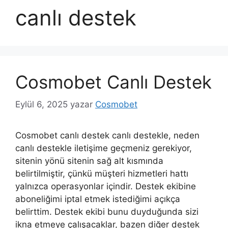
canlı destek
Cosmobet Canlı Destek
Eylül 6, 2025
yazar
Cosmobet
Cosmobet canlı destek canlı destekle, neden
canlı destekle iletişime geçmeniz gerekiyor,
sitenin yönü sitenin sağ alt kısmında
belirtilmiştir, çünkü müşteri hizmetleri hattı
yalnızca operasyonlar içindir. Destek ekibine
aboneliğimi iptal etmek istediğimi açıkça
belirttim. Destek ekibi bunu duyduğunda sizi
ikna etmeye çalışacaklar, bazen diğer destek