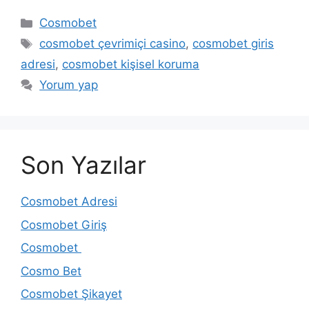
Kategoriler
Cosmobet
Etiketler
cosmobet çevrimiçi casino
,
cosmobet giris
adresi
,
cosmobet kişisel koruma
Yorum yap
Son Yazılar
Cosmobet Adresi
Cosmobet Giriş
Cosmobet
Cosmo Bet
Cosmobet Şikayet