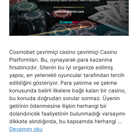
Cosmobet çevrimiçi casino çevrimiçi Casino
Platformları. Bu, oynayarak para kazanma
fırsatınızdır. Sitenin bu iyi organize edilmiş
yapısı, en yetenekli oyuncular tarafından tercih
edildiğini gösteriyor. Para yatırma ve çekme
konusunda belirli ilkelere bağlı kalan bir casino,
bu konuda doğrudan sorular sormaz. Üyenin
gelirinin ödenmesine ilişkin herhangi bir
dolandırıcılık faaliyetinin bulunmadığı varsayımı
dikkate alındığında, bu kapsamda herhangi …
Devamını oku