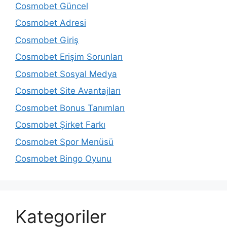
Cosmobet Güncel
Cosmobet Adresi
Cosmobet Giriş
Cosmobet Erişim Sorunları
Cosmobet Sosyal Medya
Cosmobet Site Avantajları
Cosmobet Bonus Tanımları
Cosmobet Şirket Farkı
Cosmobet Spor Menüsü
Cosmobet Bingo Oyunu
Kategoriler