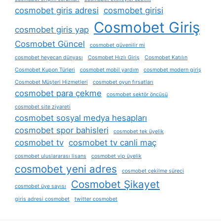
cosmobet giris adresi
cosmobet girisi
Cosmobet Giriş
cosmobet giris yap
Cosmobet Güncel
cosmobet güvenilir mi
cosmobet heyecan dünyası
Cosmobet Hızlı Giriş
Cosmobet Katılın
Cosmobet Kupon Türleri
cosmobet mobil yardım
cosmobet modern giriş
Cosmobet Müşteri Hizmetleri
cosmobet oyun fırsatları
cosmobet para çekme
cosmobet sektör öncüsü
cosmobet site ziyareti
cosmobet sosyal medya hesapları
cosmobet spor bahisleri
cosmobet tek üyelik
cosmobet tv
cosmobet tv canli maç
cosmobet uluslararası lisans
cosmobet vip üyelik
cosmobet yeni adres
cosmobet çekilme süreci
Cosmobet Şikayet
cosmobet üye sayısı
giris adresi cosmobet
twitter cosmobet