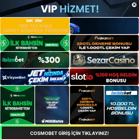
×
COSMOBET GİRİŞ İÇİN TIKLAYINIZ!