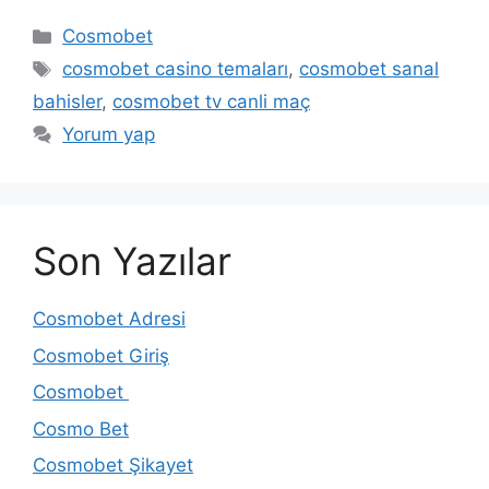
Kategoriler
Cosmobet
Etiketler
cosmobet casino temaları
,
cosmobet sanal
bahisler
,
cosmobet tv canli maç
Yorum yap
Son Yazılar
Cosmobet Adresi
Cosmobet Giriş
Cosmobet
Cosmo Bet
Cosmobet Şikayet