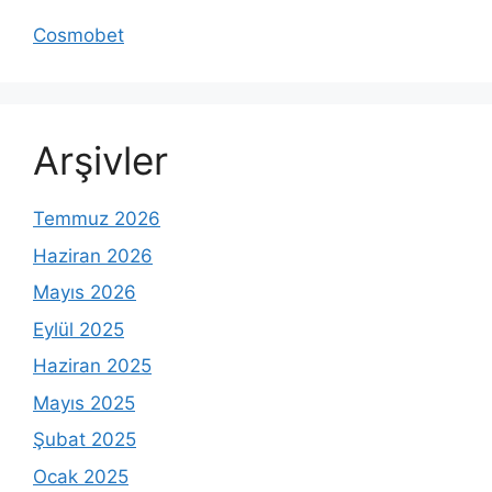
Cosmobet
Arşivler
Temmuz 2026
Haziran 2026
Mayıs 2026
Eylül 2025
Haziran 2025
Mayıs 2025
Şubat 2025
Ocak 2025