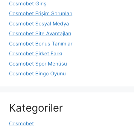
Cosmobet Giriş
Cosmobet Erişim Sorunları
Cosmobet Sosyal Medya
Cosmobet Site Avantajları
Cosmobet Bonus Tanımları
Cosmobet Şirket Farkı
Cosmobet Spor Menüsü
Cosmobet Bingo Oyunu
Kategoriler
Cosmobet