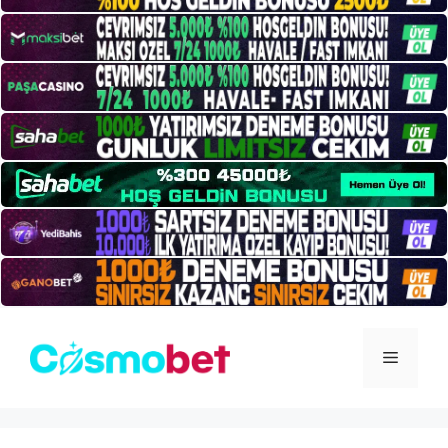
İçeriğe
atla
Menü