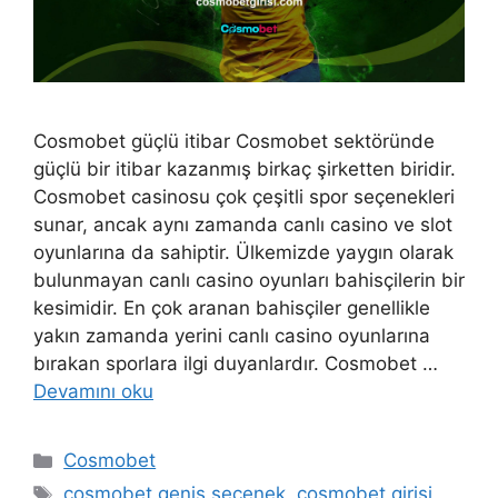
Cosmobet güçlü itibar Cosmobet sektöründe
güçlü bir itibar kazanmış birkaç şirketten biridir.
Cosmobet casinosu çok çeşitli spor seçenekleri
sunar, ancak aynı zamanda canlı casino ve slot
oyunlarına da sahiptir. Ülkemizde yaygın olarak
bulunmayan canlı casino oyunları bahisçilerin bir
kesimidir. En çok aranan bahisçiler genellikle
yakın zamanda yerini canlı casino oyunlarına
bırakan sporlara ilgi duyanlardır. Cosmobet …
Devamını oku
Kategoriler
Cosmobet
Etiketler
cosmobet geniş seçenek
,
cosmobet girisi
,